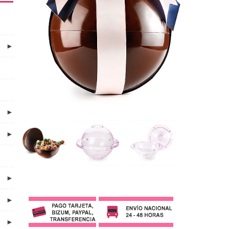
►
►
►
►
►
►