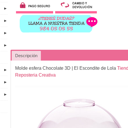
►
►
►
►
Descripción
Molde esfera Chocolate 3D
| El Escondite de Lola
Tiend
►
Reposteria Creativa
►
►