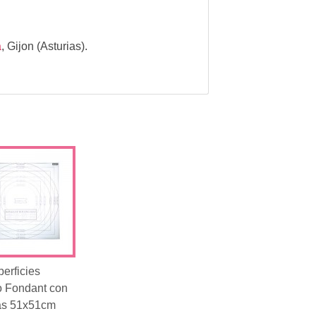
a
,
Gijon (Asturias).
erficies
o Fondant con
as 51x51cm