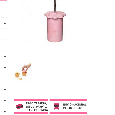
►
►
►
►
►
►