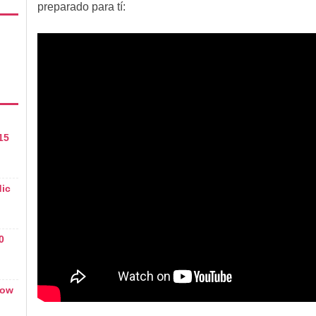
preparado para tí:
15
dic
0
bow