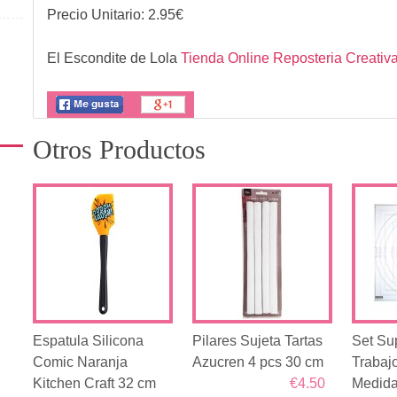
Precio Unitario:
2.95
€
El Escondite de Lola
Tienda Online Reposteria Creativ
Otros Productos
Espatula Silicona
Pilares Sujeta Tartas
Set Sup
Comic Naranja
Azucren 4 pcs 30 cm
Trabaj
Kitchen Craft 32 cm
€4.50
Medid