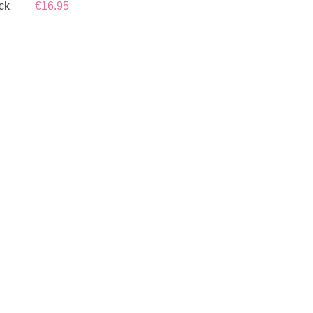
ck
€16.95