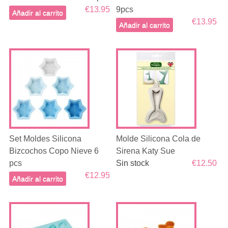
€13.95
9pcs
Añadir al carrito
€13.95
Añadir al carrito
Set Moldes Silicona
Molde Silicona Cola de
Bizcochos Copo Nieve 6
Sirena Katy Sue
pcs
Sin stock
€12.50
€12.95
Añadir al carrito