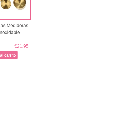
zas Medidoras
Inoxidable
€21.95
al carrito