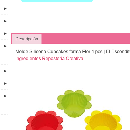
►
►
►
Descripción
►
Molde Silicona Cupcakes forma Flor 4 pcs
| El Escondi
Ingredientes Reposteria Creativa
►
►
►