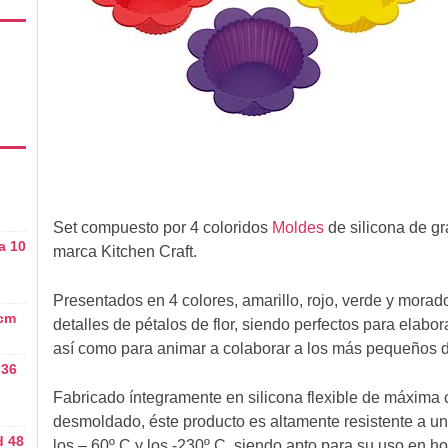
Set compuesto por 4 coloridos
Moldes
de silicona de gr
a 10
marca Kitchen Craft.
Presentados en 4 colores, amarillo, rojo, verde y morado
 cm
detalles de pétalos de flor, siendo perfectos para elabo
así como para animar a colaborar a los más pequeños d
 36
Fabricado íntegramente en silicona flexible de máxima 
desmoldado, éste producto es altamente resistente a un
d 48
los – 60º C y los -230º C, siendo apto para su uso en h