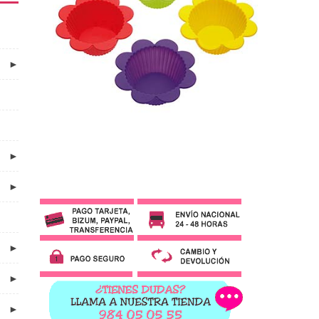
►
►
►
►
►
►