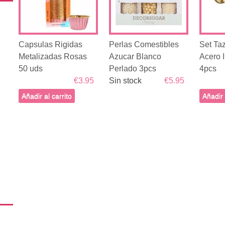
Capsulas Rigidas
Perlas Comestibles
Set Ta
Metalizadas Rosas
Azucar Blanco
Acero 
50 uds
Perlado 3pcs
4pcs
€3.95
Sin stock
€5.95
Añadir al carrito
Añadir 