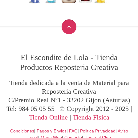
El Escondite de Lola
-
Tienda
Productos Reposteria Creativa
Tienda dedicada a la venta de Material para
Reposteria Creativa
C/Premio Real Nº1
-
33202
Gijon
(Asturias)
Tel:
984 05 05 55
| © Copyright 2012 - 2025 |
Tienda Online
|
Tienda Fisica
Condiciones
|
Pagos y Envios
|
FAQ
|
Politica Privacidad
|
Aviso
Legal
|
Mapa Web
|
Contacto
|
Unete al Club