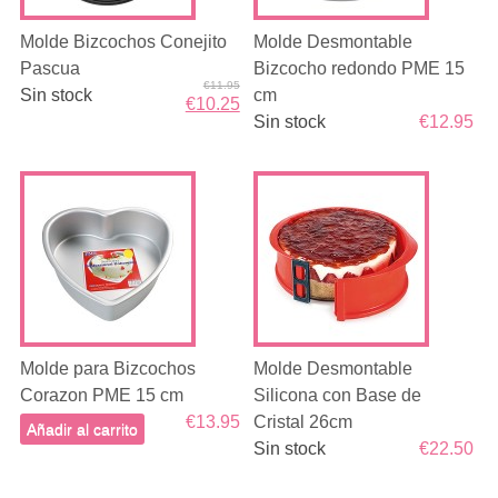
Molde Bizcochos Conejito
Molde Desmontable
Pascua
Bizcocho redondo PME 15
€11.95
Sin stock
cm
€10.25
Sin stock
€12.95
Molde para Bizcochos
Molde Desmontable
Corazon PME 15 cm
Silicona con Base de
€13.95
Cristal 26cm
Añadir al carrito
Sin stock
€22.50