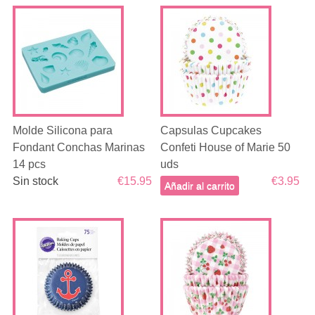
Molde Silicona para
Capsulas Cupcakes
Fondant Conchas Marinas
Confeti House of Marie 50
14 pcs
uds
Sin stock
€15.95
€3.95
Añadir al carrito