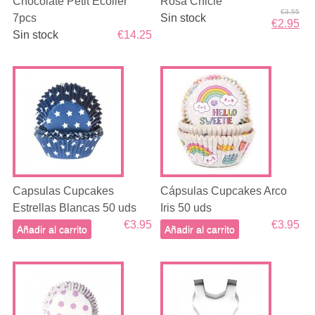
Chocolate Petit Écolier
Rosa Chicle
€3.55
7pcs
Sin stock
€2.95
Sin stock
€14.25
Capsulas Cupcakes
Cápsulas Cupcakes Arco
Estrellas Blancas 50 uds
Iris 50 uds
€3.95
€3.95
Añadir al carrito
Añadir al carrito