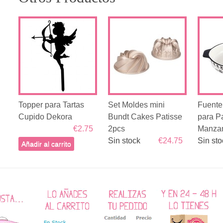
Topper para Tartas
Set Moldes mini
Fuente
Cupido Dekora
Bundt Cakes Patisse
para P
€2.75
2pcs
Manza
Sin stock
€24.75
Sin sto
Añadir al carrito