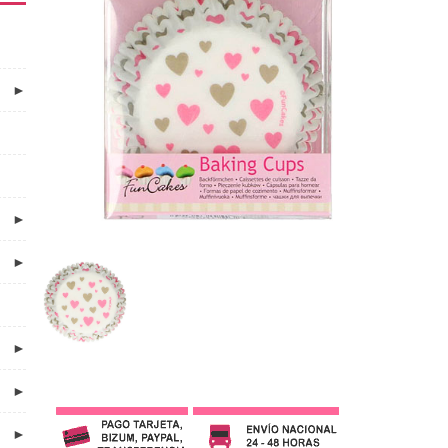
►
►
►
►
►
►