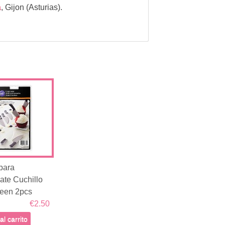
a
,
Gijon (Asturias).
para
ate Cuchillo
een 2pcs
€2.50
al carrito