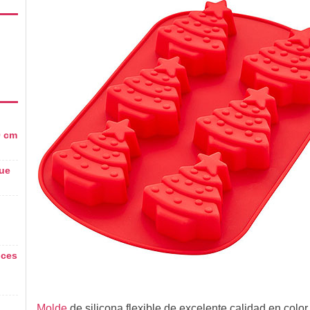
0 cm
Sue
nces
Molde
de silicona flexible de excelente calidad en color