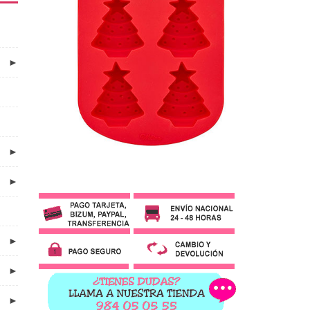
►
►
►
►
►
►