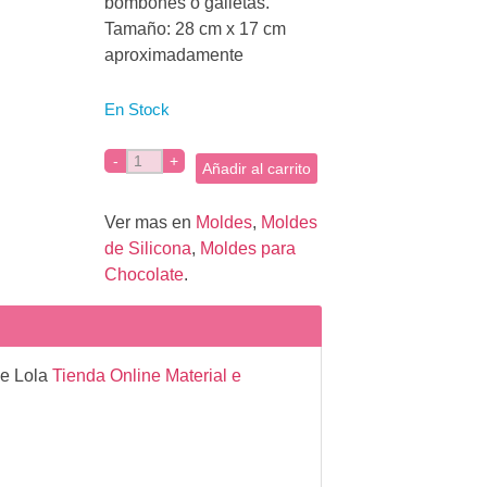
bombones o galletas.
Tamaño: 28 cm x 17 cm
aproximadamente
En Stock
Añadir al carrito
Ver mas en
Moldes
,
Moldes
de Silicona
,
Moldes para
Chocolate
.
de Lola
Tienda Online Material e