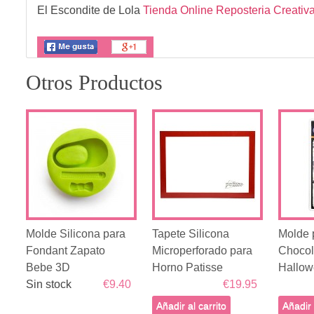
El Escondite de Lola
Tienda Online Reposteria Creativ
Otros Productos
Molde Silicona para
Tapete Silicona
Molde 
Fondant Zapato
Microperforado para
Chocol
Bebe 3D
Horno Patisse
Hallow
Sin stock
€9.40
€19.95
Añadir al carrito
Añadir 