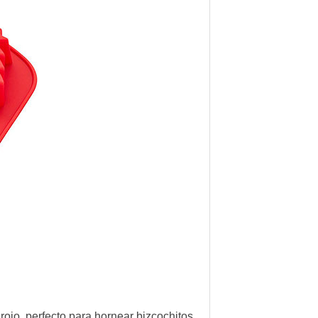
 rojo, perfecto para hornear bizcochitos