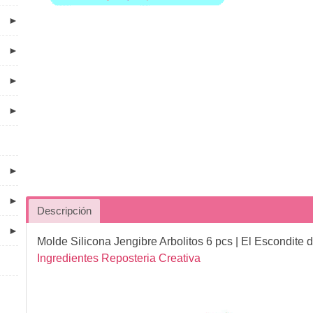
►
►
►
►
►
►
Descripción
►
Molde Silicona Jengibre Arbolitos 6 pcs
| El Escondite 
Ingredientes Reposteria Creativa