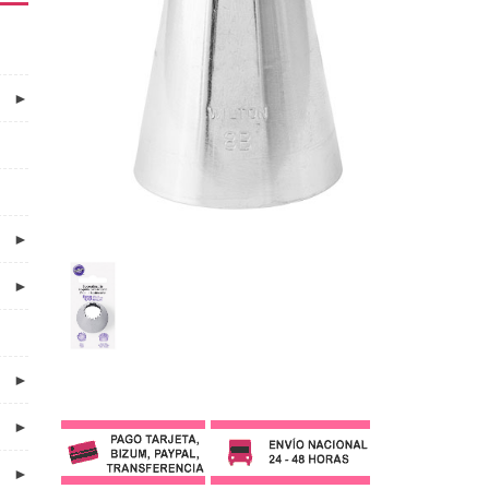
►
►
►
►
►
►