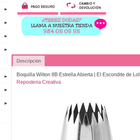
►
►
►
►
Descripción
Boquilla Wilton 8B Estrella Abierta
| El Escondite de Lo
►
Reposteria Creativa
►
►