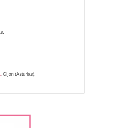
as.
a
,
Gijon (Asturias).