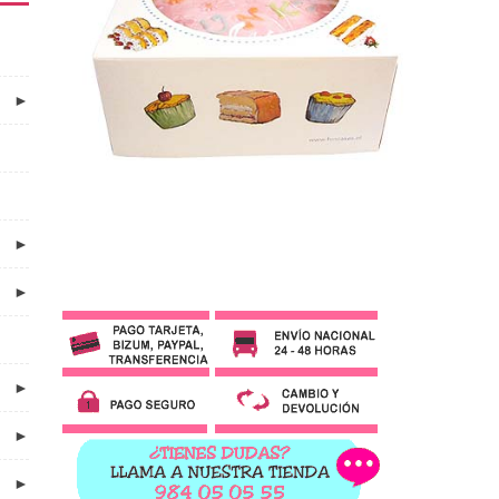
►
►
►
►
►
►