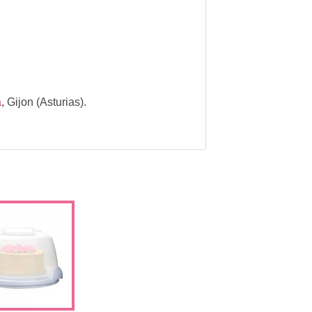
a
,
Gijon (Asturias).