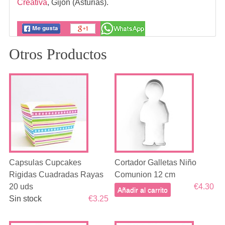
Creativa
,
Gijon (Asturias).
Otros Productos
Capsulas Cupcakes
Cortador Galletas Niño
Rigidas Cuadradas Rayas
Comunion 12 cm
20 uds
€4.30
Añadir al carrito
Sin stock
€3.25