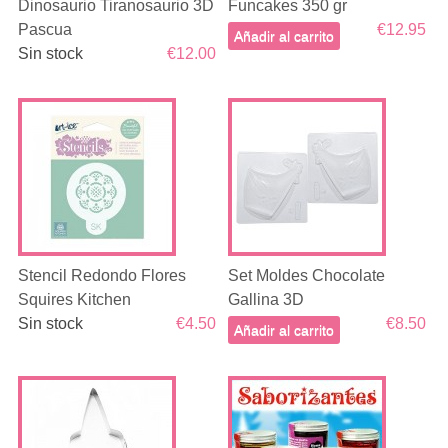
Dinosaurio Tiranosaurio 3D
Funcakes 350 gr
Pascua
€12.95
Añadir al carrito
Sin stock
€12.00
Stencil Redondo Flores
Set Moldes Chocolate
Squires Kitchen
Gallina 3D
Sin stock
€4.50
€8.50
Añadir al carrito