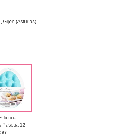
a
,
Gijon (Asturias).
Silicona
 Pascua 12
des