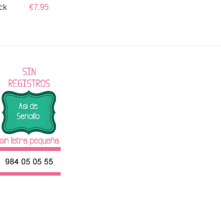
ck
€7.95