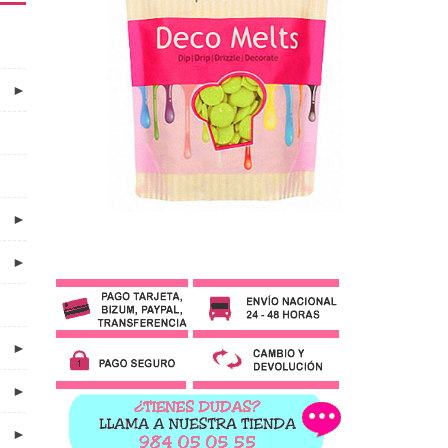
►
►
►
►
►
►