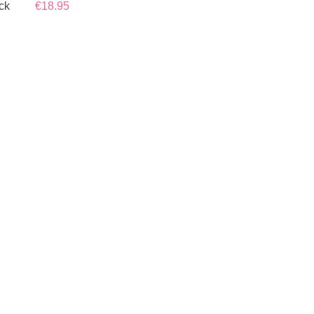
ck
€18.95