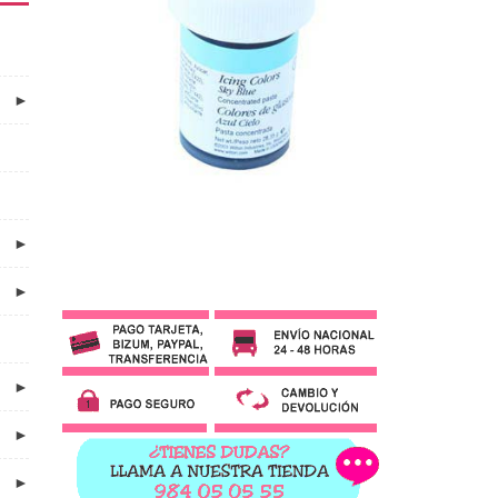
►
►
►
►
►
►