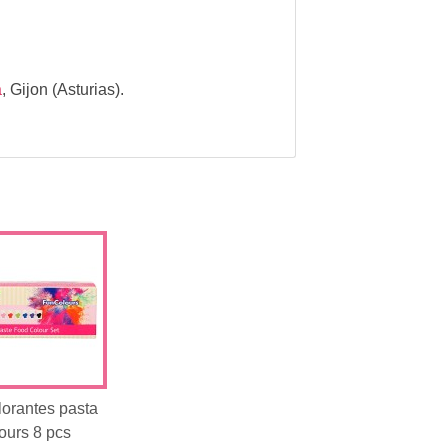
a
,
Gijon (Asturias).
lorantes pasta
ours 8 pcs