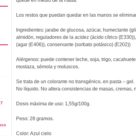
quede en medio de la masa.
Los restos que puedan quedar en las manos se eliminan
Ingredientes:
jarabe de glucosa, azúcar, humectante (gli
almidón, reguladores de la acidez (ácido cítrico (E330))
(agar (E406)), conservante (sorbato potásico) (E202))
Alérgenos:
puede contener leche, soja, trigo, cacahuete
mostaza, sémola y moluscos.
Se trata de un colorante no transgénico, en pasta – gel.
No líquido. No altera consistencias de masas, cremas, n
,7
Dosis máxima de uso: 1,55g/100g.
Peso: 28 gramos.
pcs
Color: Azul cielo