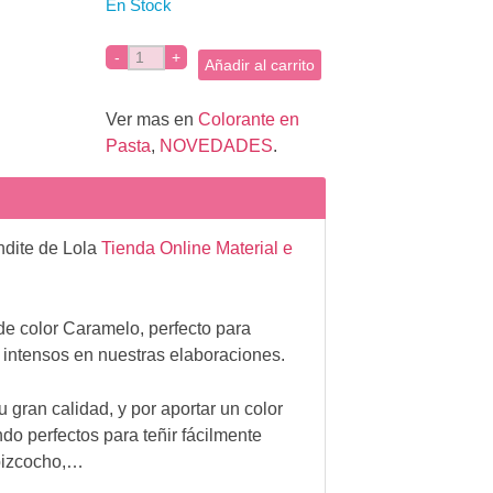
En Stock
Añadir al carrito
Ver mas en
Colorante en
Pasta
,
NOVEDADES
.
ndite de Lola
Tienda Online Material e
de color Caramelo, perfecto para
e intensos en nuestras elaboraciones.
u gran calidad, y por aportar un color
ndo perfectos para teñir fácilmente
 bizcocho,…