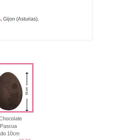
a
,
Gijon (Asturias).
Chocolate
 Pascua
ado 10cm