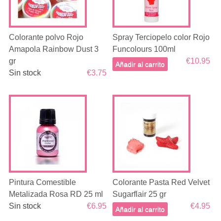
Colorante polvo Rojo
Spray Terciopelo color Rojo
Amapola Rainbow Dust 3
Funcolours 100ml
gr
€10.95
Añadir al carrito
Sin stock
€3.75
Pintura Comestible
Colorante Pasta Red Velvet
Metalizada Rosa RD 25 ml
Sugarflair 25 gr
Sin stock
€6.95
€4.95
Añadir al carrito