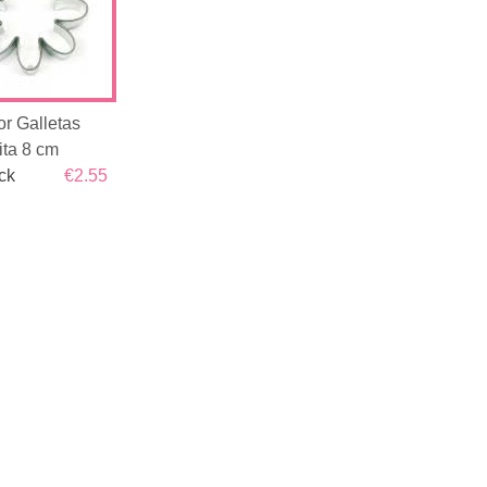
or Galletas
ita 8 cm
ck
€2.55