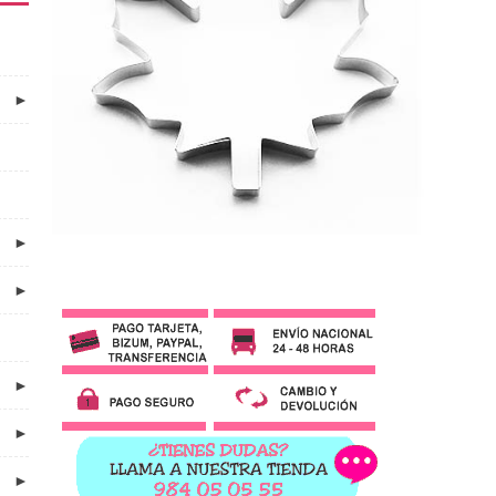
►
►
►
►
►
►