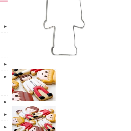
►
►
►
►
►
►