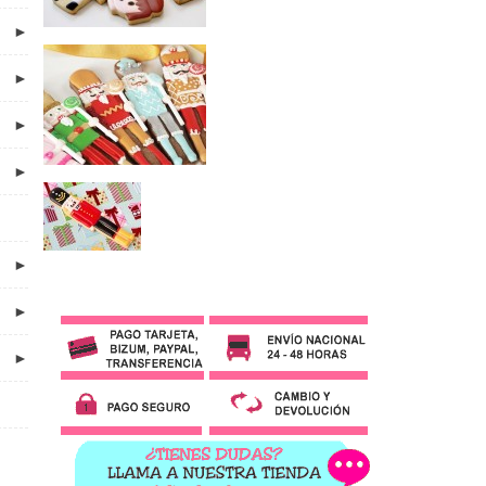
►
►
►
►
►
►
►