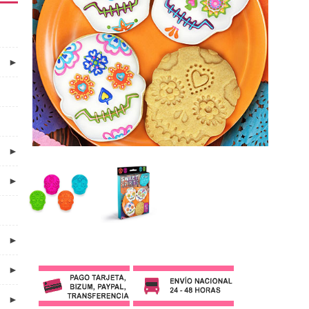
►
►
►
►
►
►