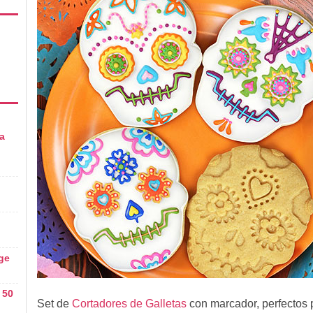
a
age
 50
Set de
Cortadores de Galletas
con marcador, perfectos p