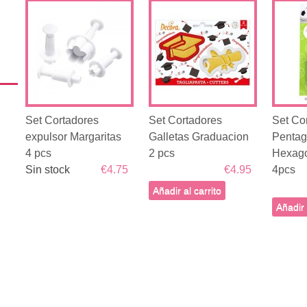
Set Cortadores
Set Cortadores
Set Co
expulsor Margaritas
Galletas Graduacion
Penta
4 pcs
2 pcs
Hexago
Sin stock
€4.75
€4.95
4pcs
Añadir al carrito
Añadir 