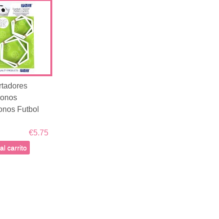
rtadores
gonos
nos Futbol
€5.75
al carrito