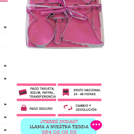
►
►
►
►
►
►