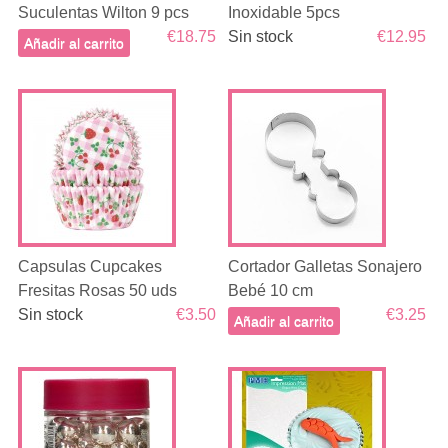
Suculentas Wilton 9 pcs
Inoxidable 5pcs
€18.75
Sin stock
€12.95
Añadir al carrito
Capsulas Cupcakes
Cortador Galletas Sonajero
Fresitas Rosas 50 uds
Bebé 10 cm
Sin stock
€3.50
€3.25
Añadir al carrito