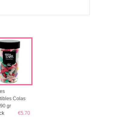
les
ibles Colas
90 gr
ck
€5.70