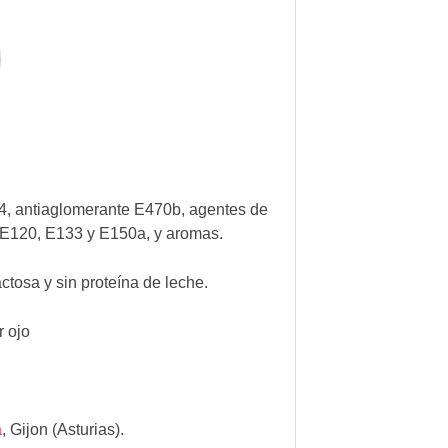
4, antiaglomerante E470b, agentes de
 E120, E133 y E150a, y aromas.
actosa y sin proteína de leche.
 ojo
a
,
Gijon (Asturias).