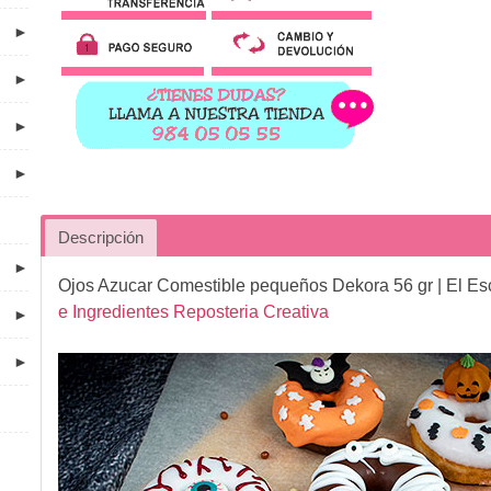
►
►
►
►
Descripción
►
Ojos Azucar Comestible pequeños Dekora 56 gr
| El Es
e Ingredientes Reposteria Creativa
►
►