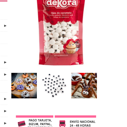
►
►
►
►
►
►