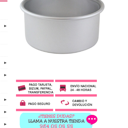
►
►
►
►
►
►