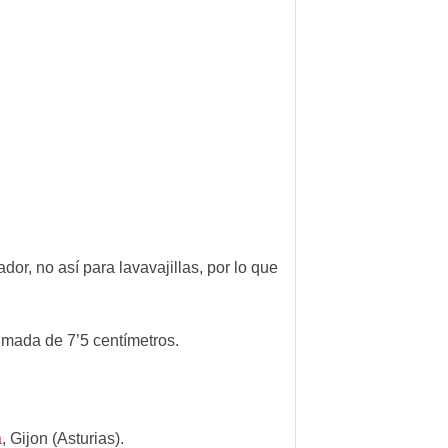
dor, no así para lavavajillas, por lo que
imada de 7’5 centímetros.
a
,
Gijon (Asturias).