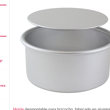
gr
ores
Molde
desmontable para bizcocho, fabricado en alumini