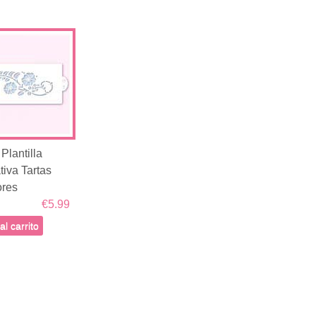
 Plantilla
iva Tartas
ores
€5.99
al carrito