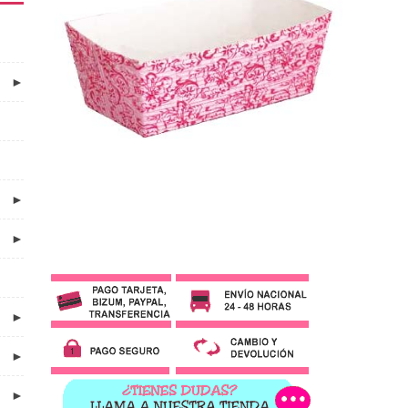
►
►
►
►
►
►