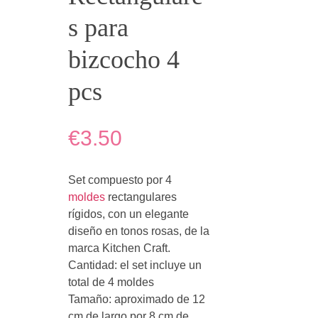
s para
bizcocho 4
pcs
€3.50
Set compuesto por 4
moldes
rectangulares
rígidos, con un elegante
diseño en tonos rosas, de la
marca Kitchen Craft.
Cantidad: el set incluye un
total de 4 moldes
Tamaño: aproximado de 12
cm de largo por 8 cm de