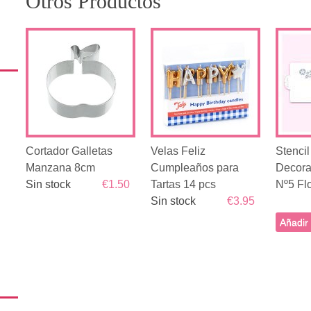
Otros Productos
Cortador Galletas
Velas Feliz
Stencil
Manzana 8cm
Cumpleaños para
Decorat
Sin stock
€1.50
Tartas 14 pcs
Nº5 Fl
Sin stock
€3.95
Añadir 