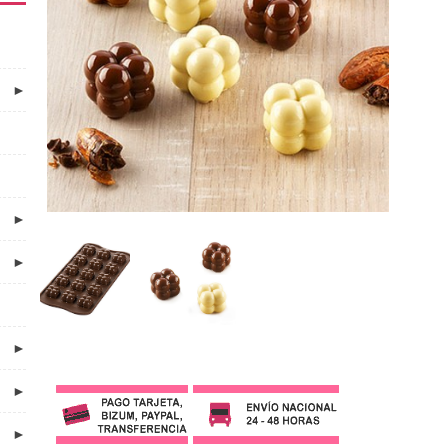
►
►
►
►
►
►