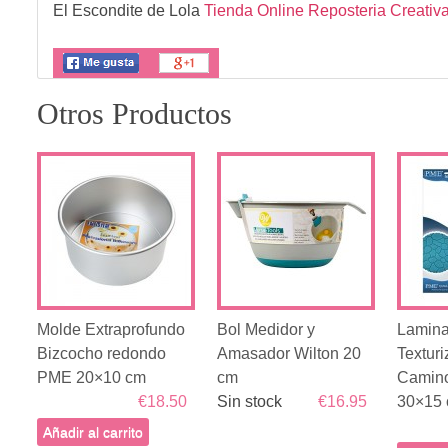
El Escondite de Lola
Tienda Online Reposteria Creativ
Otros Productos
Molde Extraprofundo
Bol Medidor y
Lamina
Bizcocho redondo
Amasador Wilton 20
Textur
PME 20×10 cm
cm
Camino
€18.50
Sin stock
€16.95
30×15
Añadir al carrito