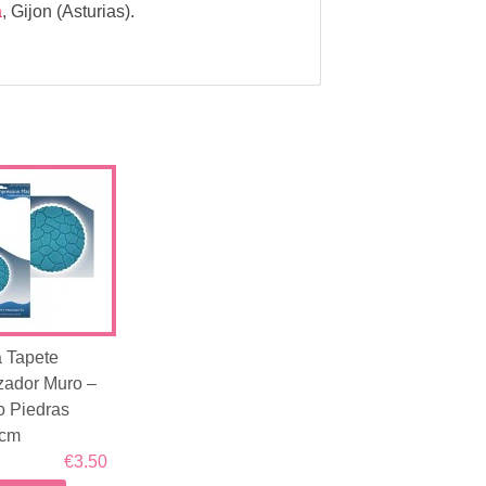
a
,
Gijon (Asturias).
 Tapete
izador Muro –
 Piedras
 cm
€3.50