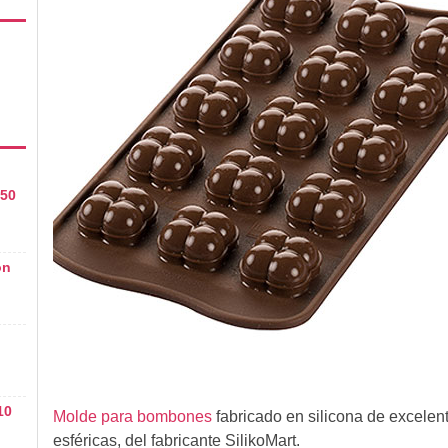
 50
on
10
Molde para bombones
fabricado en silicona de excelen
esféricas, del fabricante SilikoMart.