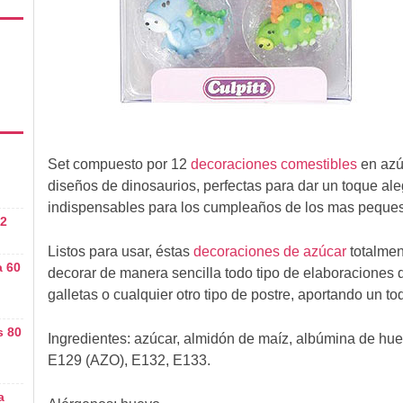
Set compuesto por 12
decoraciones comestibles
en azúc
diseños de dinosaurios, perfectas para dar un toque aleg
indispensables para los cumpleaños de los mas peques
 2
Listos para usar, éstas
decoraciones de azúcar
totalmen
a 60
decorar de manera sencilla todo tipo de elaboraciones 
galletas o cualquier otro tipo de postre, aportando un to
s 80
Ingredientes:
azúcar, almidón de maíz, albúmina de hue
E129 (AZO), E132, E133.
a