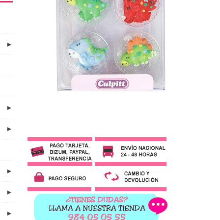
►
►
►
►
►
►