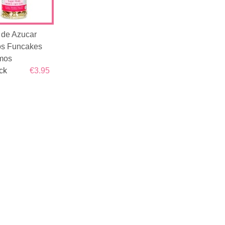
 de Azucar
s Funcakes
mos
ck
€3.95