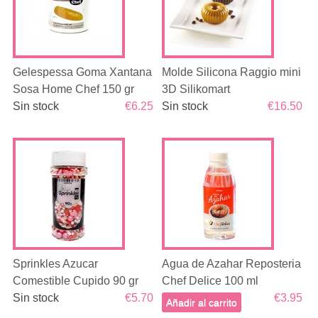
Gelespessa Goma Xantana
Molde Silicona Raggio mini
Sosa Home Chef 150 gr
3D Silikomart
Sin stock
€6.25
Sin stock
€16.50
Sprinkles Azucar
Agua de Azahar Reposteria
Comestible Cupido 90 gr
Chef Delice 100 ml
Sin stock
€5.70
€3.95
Añadir al carrito