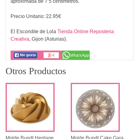
aproximada de 7’5 centímetros.
Precio Unitario:
22.95
€
El Escondite de Lola
Tienda Online Reposteria
Creativa
,
Gijon (Asturias).
Otros Productos
Molde Bundt Heritage
Molde Bundt Cake Gaia