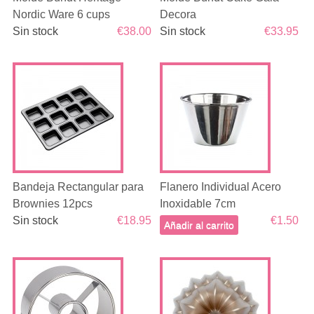
Nordic Ware 6 cups
Decora
Sin stock
€38.00
Sin stock
€33.95
Bandeja Rectangular para
Flanero Individual Acero
Brownies 12pcs
Inoxidable 7cm
Sin stock
€18.95
€1.50
Añadir al carrito