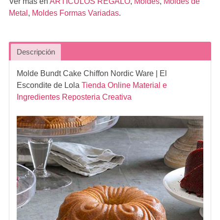
Ver mas en
ARTÍCULOS REGALO
,
Moldes
,
Moldes de
Metal
,
Moldes Formas Variadas
.
Descripción
Molde Bundt Cake Chiffon Nordic Ware
| El
Escondite de Lola
Tienda Online Material e
Ingredientes Reposteria Creativa