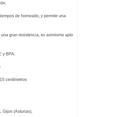
lón.
 tiempos de horneado, y permite una
 una gran resistencia, es asimismo apto
FE y BPA.
s
15 centímetros
a
,
Gijon (Asturias).