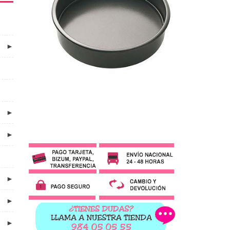
►
►
►
►
►
►