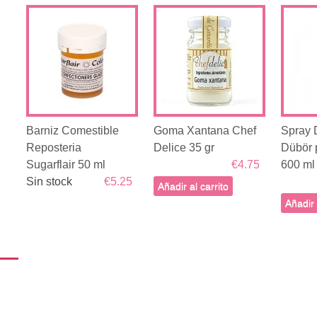
Barniz Comestible
Goma Xantana Chef
Spray 
Reposteria
Delice 35 gr
Dübör 
Sugarflair 50 ml
€4.75
600 ml
Sin stock
€5.25
Añadir al carrito
Añadir 