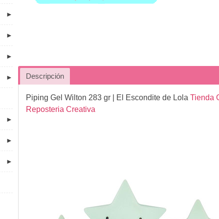
►
►
►
Descripción
►
Piping Gel Wilton 283 gr
| El Escondite de Lola
Tienda O
Reposteria Creativa
►
►
►