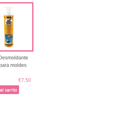
Desmoldante
para moldes
€7.50
al carrito