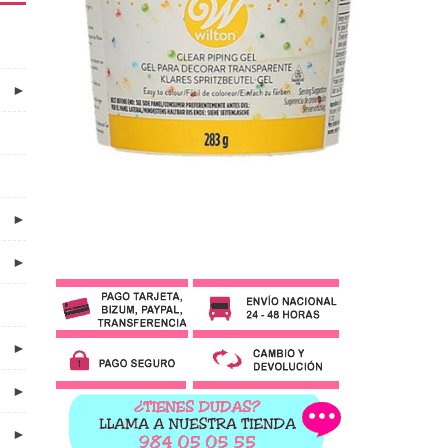
►
►
►
►
►
►